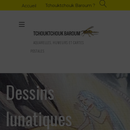
Skip
Tchouktchouk Baroum ?
Accueil
to
content
Toggle
navigation
AQUARELLES, HUMEURS ET CARTES
POSTALES
Dessins
lunatiques