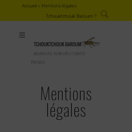
Skip
Accueil
»
Mentions légales
to
content
Tchouktchouk Baroum ?
Toggle
navigation
AQUARELLES, HUMEURS ET CARTES
POSTALES
Mentions
légales