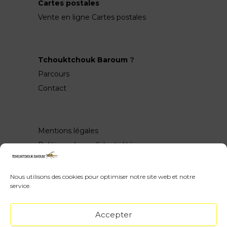
Cartes postales
Vente en ligne Cartes postales
Tchouktchouk Baroum
?
Parcours
Contact
Mentions légales
Politique de confidentialité
Nous utilisons des cookies pour optimiser notre site web et notre
service.
Wow, vous avez scrollé jusquen bas ♥
Accepter