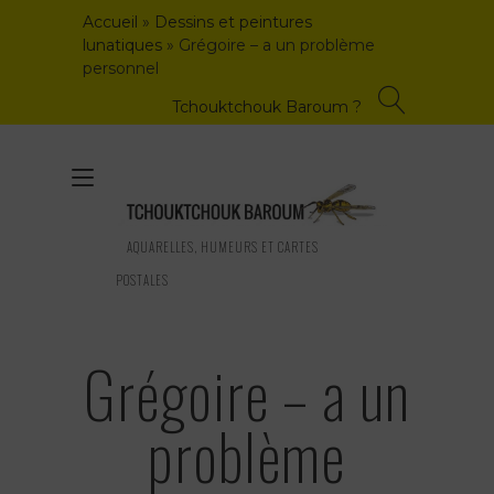
Skip
Accueil
»
Dessins et peintures
to
lunatiques
»
Grégoire – a un problème
content
personnel
Tchouktchouk Baroum ?
Toggle
navigation
AQUARELLES, HUMEURS ET CARTES
POSTALES
Grégoire – a un
problème