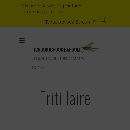
Skip
Accueil
»
Dessins et peintures
to
lunatiques
»
Fritillaire
content
Tchouktchouk Baroum ?
Toggle
navigation
AQUARELLES, HUMEURS ET CARTES
POSTALES
Fritillaire