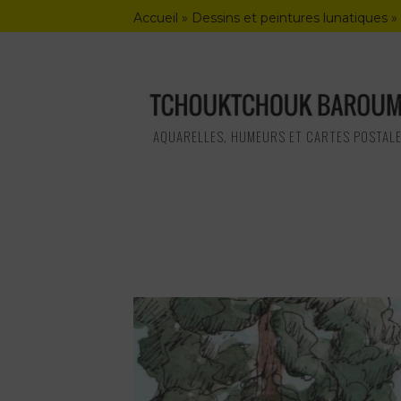
Skip
Accueil
»
Dessins et peintures lunatiques
»
to
content
AQUARELLES, HUMEURS ET CARTES POSTAL