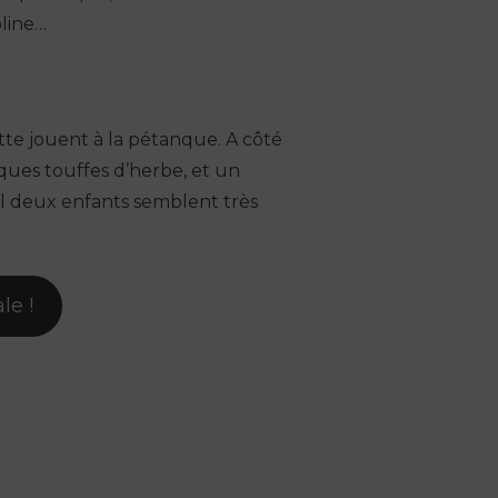
oline…
te jouent à la pétanque. A côté
ques touffes d’herbe, et un
l deux enfants semblent très
le !