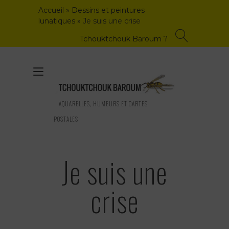
Skip
Accueil
»
Dessins et peintures
to
lunatiques
»
Je suis une crise
content
Tchouktchouk Baroum ?
Toggle
navigation
AQUARELLES, HUMEURS ET CARTES
POSTALES
Je suis une
crise