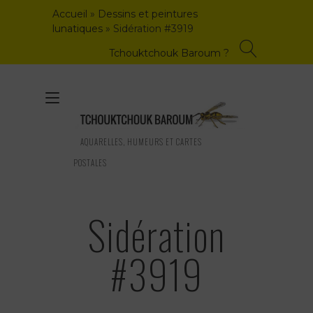
Skip
Accueil
»
Dessins et peintures
to
lunatiques
»
Sidération #3919
content
Tchouktchouk Baroum ?
Toggle
navigation
AQUARELLES, HUMEURS ET CARTES
POSTALES
Sidération
#3919