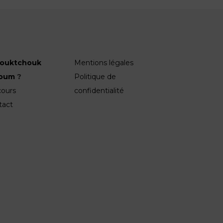
ouktchouk
Mentions légales
roum
?
Politique de
cours
confidentialité
tact