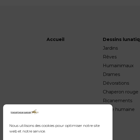
Accueil
Dessins lunati
Jardins
Rêves
Humainimaux
Drames
Dévorations
Chaperon rouge
Ricanements
Valse humaine
Nous utilisons des cookies pour optimiser notre site
web et notre service.