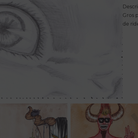
Descri
Gros p
de rid