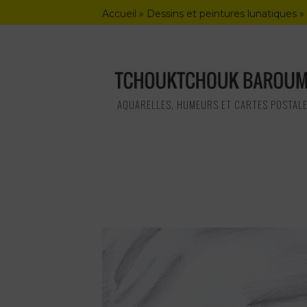
Skip
Accueil
»
Dessins et peintures lunatiques
»
to
content
AQUARELLES, HUMEURS ET CARTES POSTAL