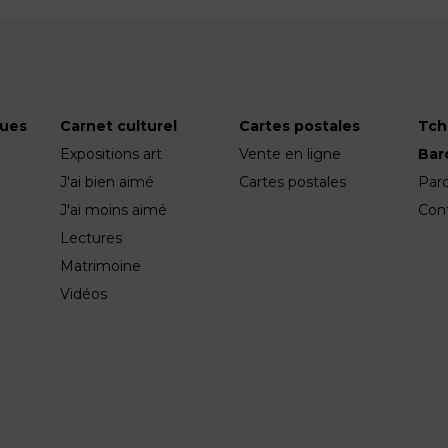
ques
Carnet culturel
Cartes postales
Tch
Expositions art
Vente en ligne
Ba
J'ai bien aimé
Cartes postales
Par
J'ai moins aimé
Con
Lectures
Matrimoine
Vidéos