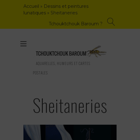
Skip
Accueil
»
Dessins et peintures
to
lunatiques
»
Sheitaneries
content
Tchouktchouk Baroum ?
Toggle
navigation
AQUARELLES, HUMEURS ET CARTES
POSTALES
Sheitaneries