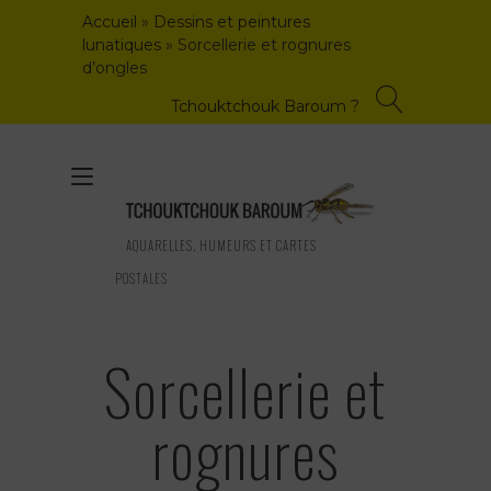
Skip
Accueil
»
Dessins et peintures
to
lunatiques
»
Sorcellerie et rognures
content
d’ongles
Tchouktchouk Baroum ?
Toggle
navigation
AQUARELLES, HUMEURS ET CARTES
POSTALES
Sorcellerie et
rognures