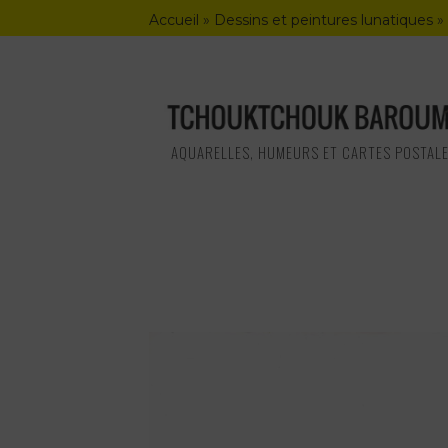
Skip
Accueil
»
Dessins et peintures lunatiques
»
to
content
AQUARELLES, HUMEURS ET CARTES POSTAL