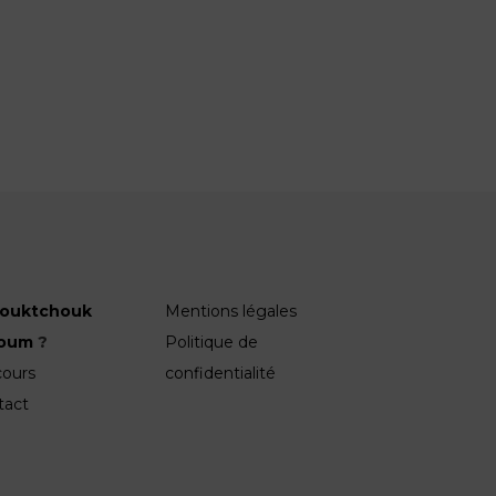
ouktchouk
Mentions légales
roum
?
Politique de
cours
confidentialité
tact