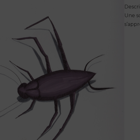
Descri
Une s
s’appr