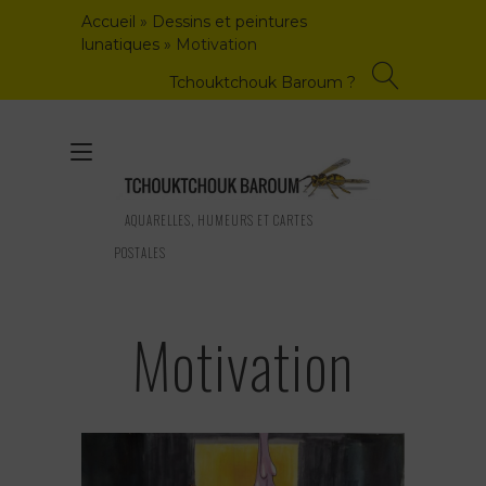
Skip
Accueil
»
Dessins et peintures
to
lunatiques
»
Motivation
content
Tchouktchouk Baroum ?
Toggle
navigation
AQUARELLES, HUMEURS ET CARTES
POSTALES
Motivation