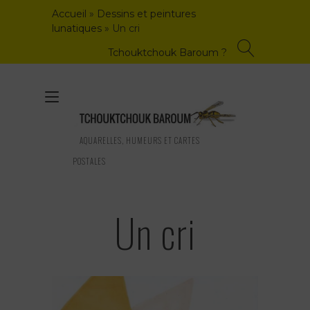
Skip
Accueil
»
Dessins et peintures
to
lunatiques
»
Un cri
content
Tchouktchouk Baroum ?
Toggle
navigation
AQUARELLES, HUMEURS ET CARTES
POSTALES
Un cri