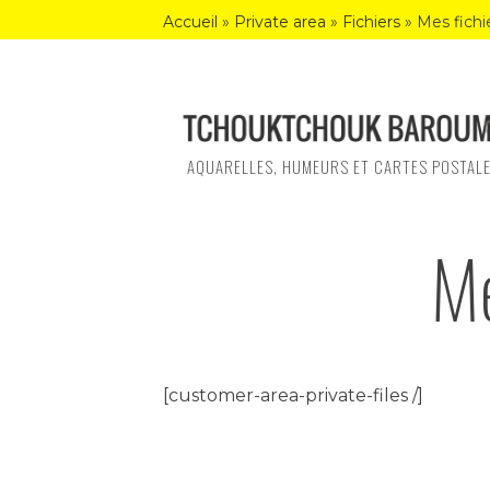
Skip
Accueil
»
Private area
»
Fichiers
»
Mes fichi
to
content
AQUARELLES, HUMEURS ET CARTES POSTAL
Me
[customer-area-private-files /]