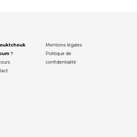
ouktchouk
Mentions légales
roum
?
Politique de
cours
confidentialité
tact