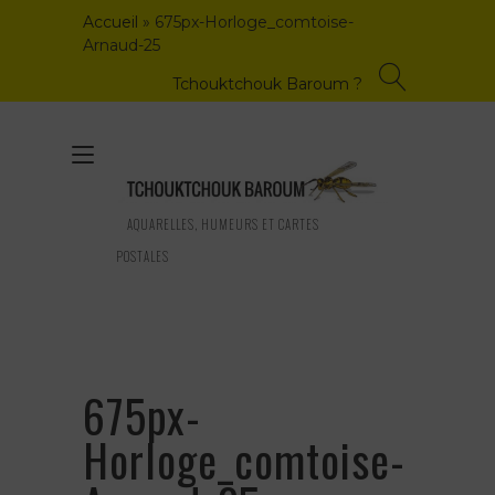
Skip
Accueil
»
675px-Horloge_comtoise-
to
Arnaud-25
content
Tchouktchouk Baroum ?
Toggle
navigation
AQUARELLES, HUMEURS ET CARTES
POSTALES
675px-
Horloge_comtoise-