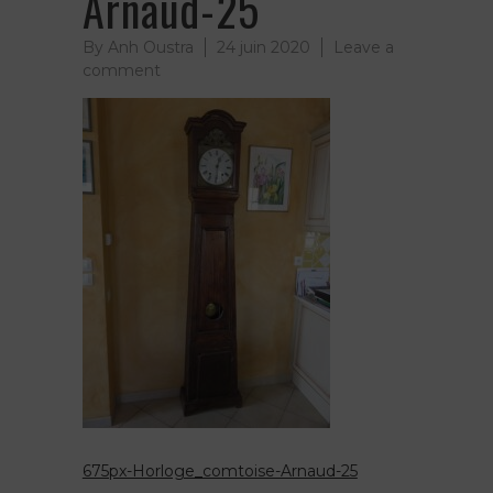
Arnaud-25
By
Anh Oustra
24 juin 2020
Leave a
on
comment
675px-
Horloge_comtoise-
Arnaud-
25
675px-Horloge_comtoise-Arnaud-25
Navigation