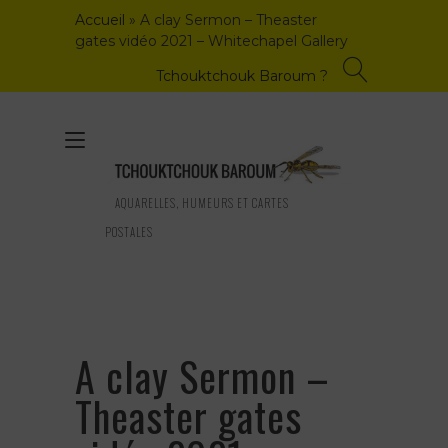
Skip
Accueil
»
A clay Sermon – Theaster
to
gates vidéo 2021 – Whitechapel Gallery
content
Tchouktchouk Baroum ?
Toggle
navigation
AQUARELLES, HUMEURS ET CARTES
POSTALES
A clay Sermon –
Theaster gates