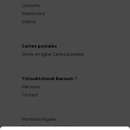
Lectures
Matrimoine
Vidéos
Cartes postales
Vente en ligne Cartes postales
Tchouktchouk Baroum
?
Parcours
Contact
Mentions légales
Politique de confidentialité