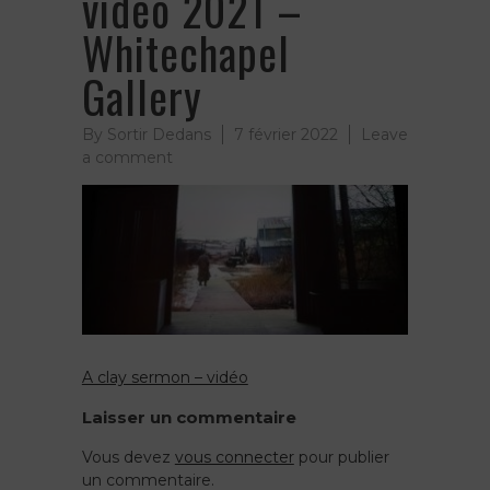
vidéo 2021 –
Whitechapel
Gallery
By
Sortir Dedans
7 février 2022
Leave
on
a comment
A
clay
Sermon
–
Theaster
gates
vidéo
2021
–
A clay sermon – vidéo
Navigation
Whitechapel
Gallery
Laisser un commentaire
de
Vous devez
vous connecter
pour publier
un commentaire.