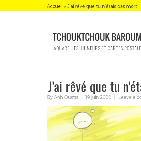
Skip
Accueil
»
J’ai rêvé que tu n’étais pas mort
to
content
AQUARELLES, HUMEURS ET CARTES POSTAL
J’ai rêvé que tu n’é
By
Anh Oustra
19 juin 2020
Leave a 