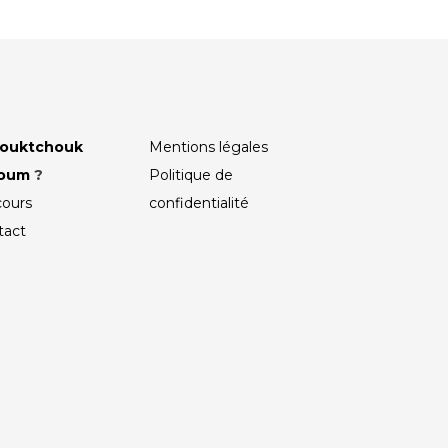
ouktchouk
Mentions légales
roum
?
Politique de
cours
confidentialité
tact