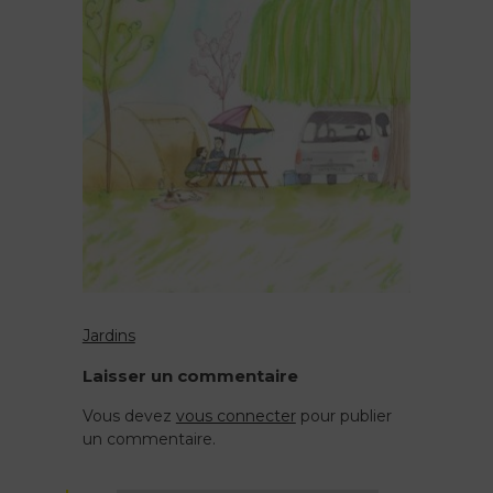
de
code
Jardins
Navigation
Laisser un commentaire
de
Vous devez
vous connecter
pour publier
un commentaire.
l’article