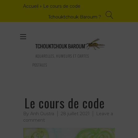
Skip
Accueil
»
Le cours de code
to
content
Tchouktchouk Baroum ?
Toggle
navigation
AQUARELLES, HUMEURS ET CARTES
POSTALES
Le cours de code
By
Anh Oustra
28 juillet 2021
Leave a
on
comment
Le
cours