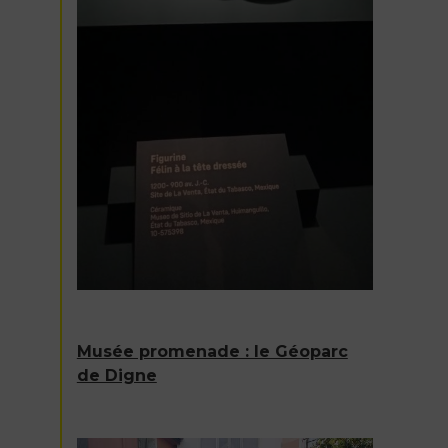
Musée promenade : le Géoparc
de Digne