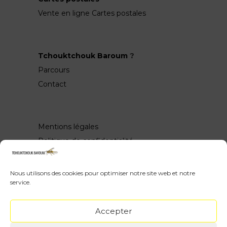
Vente en ligne Cartes postales
Tchouktchouk Baroum
?
Parcours
Contact
Mentions légales
Politique de confidentialité
Nous utilisons des cookies pour optimiser notre site web et notre
service.
Wow, vous avez scrollé jusquen bas ♥
Accepter
Webdesign : Yith Proteo & Tchouktchouk /