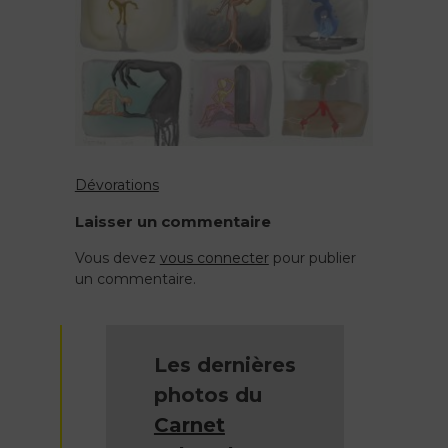
cafard
v2
Dévorations
Navigation
Laisser un commentaire
de
Vous devez
vous connecter
pour publier
un commentaire.
l’article
Les dernières
photos du
Carnet