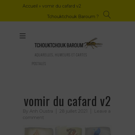
Skip
Accueil
»
vomir du cafard v2
to
content
Tchouktchouk Baroum ?
Toggle
navigation
AQUARELLES, HUMEURS ET CARTES
POSTALES
vomir du cafard v2
By
Anh Oustra
28 juillet 2021
Leave a
on
comment
vomir
du