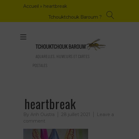
Skip
Accueil
»
heartbreak
to
content
Tchouktchouk Baroum ?
Toggle
navigation
AQUARELLES, HUMEURS ET CARTES
POSTALES
heartbreak
By
Anh Oustra
28 juillet 2021
Leave a
on
comment
heartbreak