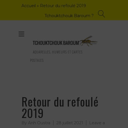
Skip
Accueil
»
Retour du refoulé 2019
to
content
Tchouktchouk Baroum ?
Toggle
navigation
AQUARELLES, HUMEURS ET CARTES
POSTALES
Retour du refoulé
2019
By
Anh Oustra
28 juillet 2021
Leave a