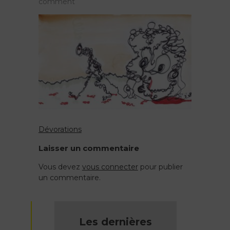
on
comment
Retour
du
refoulé
2019
Dévorations
Navigation
Laisser un commentaire
de
Vous devez
vous connecter
pour publier
un commentaire.
l’article
Les dernières