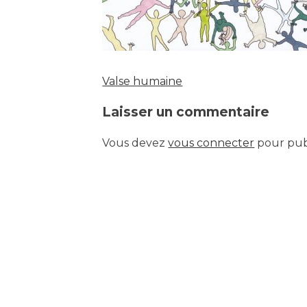
Valse humaine
Navigation
Laisser un commentaire
de
Vous devez
vous connecter
pour pub
l’article