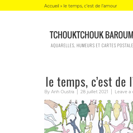
Skip
Accueil
»
le temps, c’est de l’amour
to
content
AQUARELLES, HUMEURS ET CARTES POSTAL
le temps, c’est de 
By
Anh Oustra
28 juillet 2021
Leave a