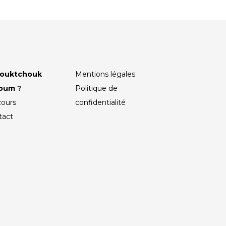
ouktchouk
Mentions légales
roum
?
Politique de
cours
confidentialité
tact