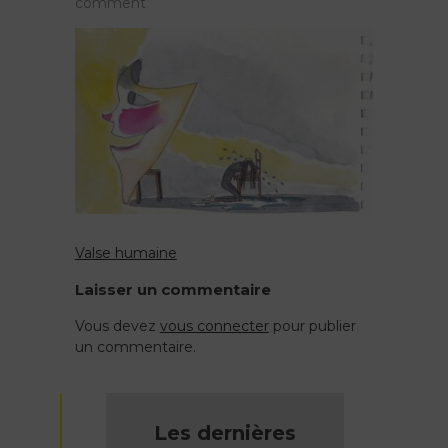
on
comment
les
masques
que
nous
portons
Valse humaine
Navigation
Laisser un commentaire
de
Vous devez
vous connecter
pour publier
un commentaire.
l’article
Les dernières