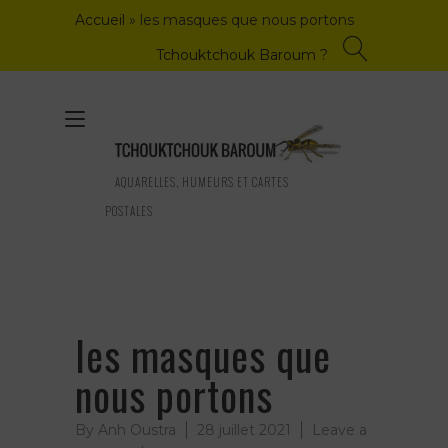
Skip
Accueil
»
les masques que nous portons
to
content
Tchouktchouk Baroum ?
Toggle
navigation
AQUARELLES, HUMEURS ET CARTES
POSTALES
les masques que
nous portons
By
Anh Oustra
28 juillet 2021
Leave a