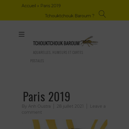
Skip
Accueil
»
Paris 2019
to
content
Tchouktchouk Baroum ?
Toggle
navigation
AQUARELLES, HUMEURS ET CARTES
POSTALES
Paris 2019
By
Anh Oustra
28 juillet 2021
Leave a
on
comment
Paris
2019