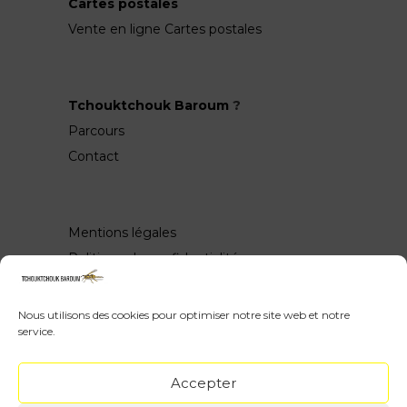
Cartes postales
Vente en ligne Cartes postales
Tchouktchouk Baroum
?
Parcours
Contact
Mentions légales
Politique de confidentialité
Nous utilisons des cookies pour optimiser notre site web et notre
service.
Wow, vous avez scrollé jusquen bas ♥
Accepter