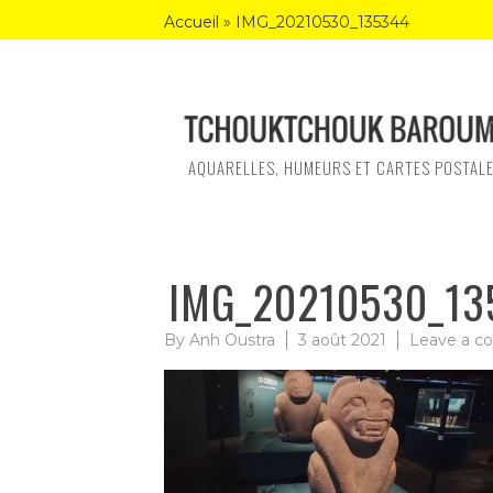
Skip
Accueil
»
IMG_20210530_135344
to
content
AQUARELLES, HUMEURS ET CARTES POSTAL
IMG_20210530_13
By
Anh Oustra
3 août 2021
Leave a 