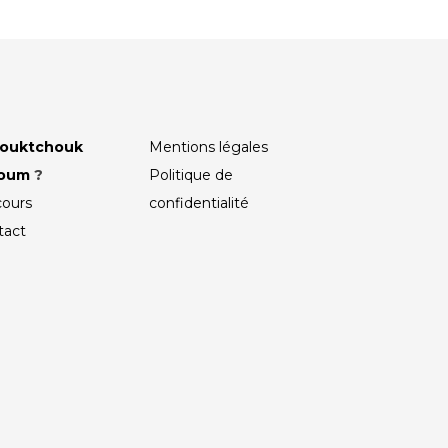
ouktchouk
Mentions légales
roum
?
Politique de
cours
confidentialité
tact