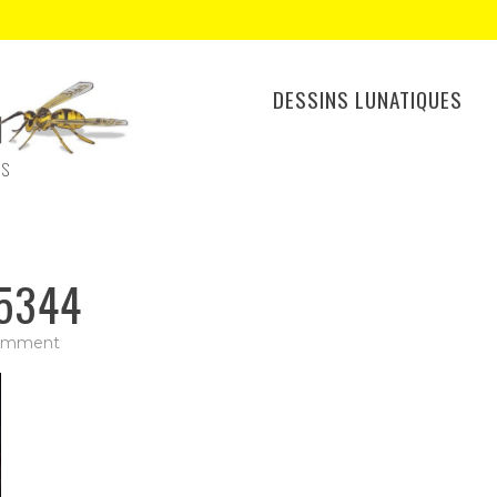
DESSINS LUNATIQUES
ES
5344
on
comment
IMG_20210530_135344