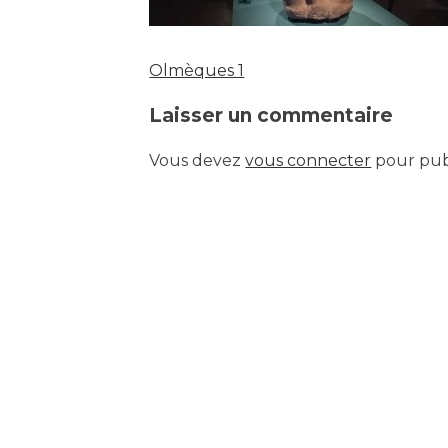
Olmèques 1
Navigation
Laisser un commentaire
de
Vous devez
vous connecter
pour pub
l’article