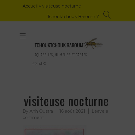
Skip
Accueil
»
visiteuse nocturne
to
content
Tchouktchouk Baroum ?
Toggle
navigation
AQUARELLES, HUMEURS ET CARTES
POSTALES
visiteuse nocturne
By
Anh Oustra
16 août 2021
Leave a
on
comment
visiteuse
nocturne