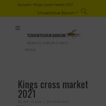
Skip
Accueil
»
Kings cross market 2021
to
content
Tchouktchouk Baroum ?
Toggle
navigation
AQUARELLES, HUMEURS ET CARTES
POSTALES
Kings cross market
2021
By
Anh Oustra
24 novembre