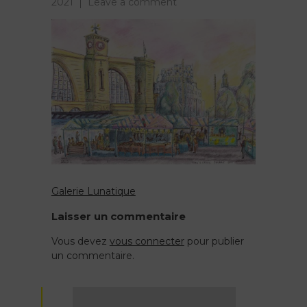
on
2021
Leave a comment
Kings
cross
market
2021
Galerie Lunatique
Navigation
Laisser un commentaire
de
Vous devez
vous connecter
pour publier
un commentaire.
l’article