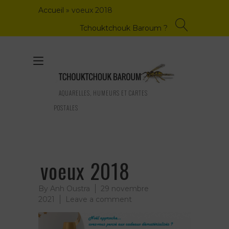
Skip
Accueil
»
voeux 2018
to
content
Tchouktchouk Baroum ?
Toggle
navigation
AQUARELLES, HUMEURS ET CARTES
POSTALES
voeux 2018
By
Anh Oustra
29 novembre
on
2021
Leave a comment
voeux
2018