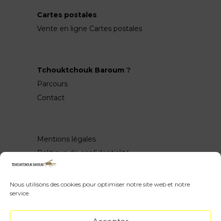
Cartes postales
Vente en ligne Cartes postales
Tchouktchouk Baroum
?
Parcours
Contact
Mentions légales
Politique de confidentialité
Nous utilisons des cookies pour optimiser notre site web et notre
service.
Wow, vous avez scrollé jusquen bas ♥