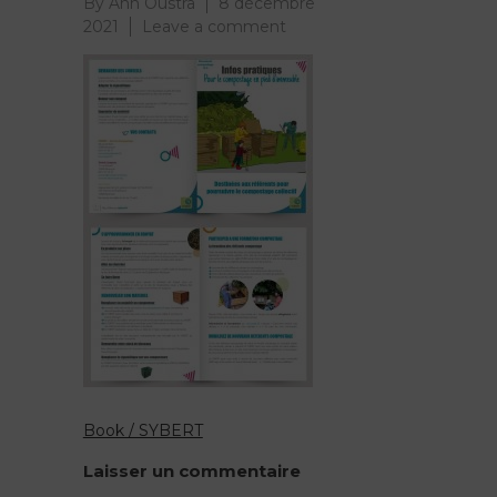
By
Anh Oustra
8 décembre
on
2021
Leave a comment
compostage
pied
d’immeuble
HDbd
Book / SYBERT
Navigation
Laisser un commentaire