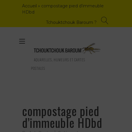
Skip
Accueil
»
compostage pied d’immeuble
to
HDbd
content
Tchouktchouk Baroum ?
Toggle
navigation
AQUARELLES, HUMEURS ET CARTES
POSTALES
compostage pied
d’immeuble HDbd