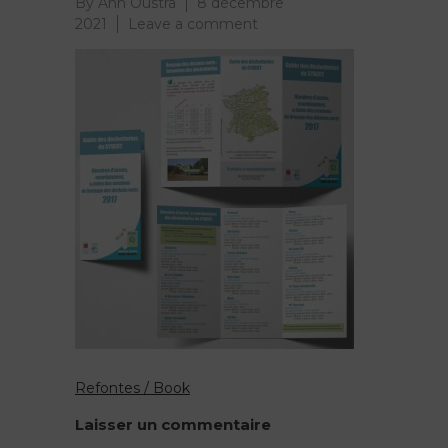
By
Anh Oustra
8 décembre
on
2021
Leave a comment
guide
déchetteries
hd
avant
refonte
Refontes / Book
Navigation
Laisser un commentaire