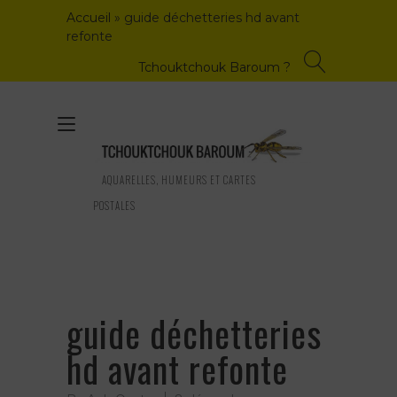
Skip
Accueil
»
guide déchetteries hd avant
to
refonte
content
Tchouktchouk Baroum ?
Toggle
navigation
AQUARELLES, HUMEURS ET CARTES
POSTALES
guide déchetteries
hd avant refonte