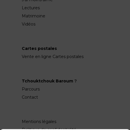
Lectures
Matrimoine
Vidéos
Cartes postales
Vente en ligne Cartes postales
Tchouktchouk Baroum
?
Parcours
Contact
Mentions légales
Politique de confidentialité