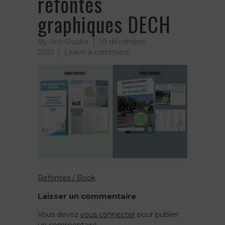
refontes
graphiques DECH
By
Anh Oustra
10 décembre
on
2021
Leave a comment
recadrage
des
avant
après
refontes
graphiques
DECH
Refontes / Book
Navigation
Laisser un commentaire
de
Vous devez
vous connecter
pour publier