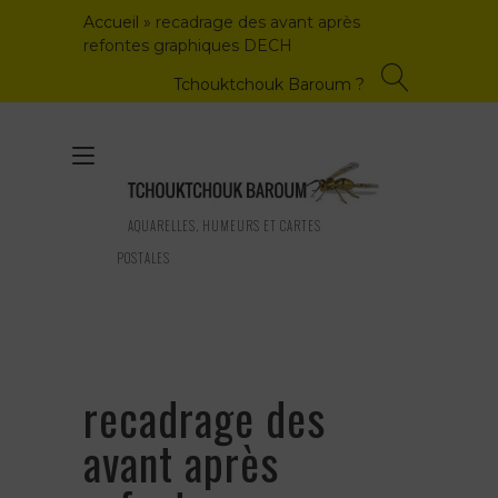
Skip
Accueil
»
recadrage des avant après
to
refontes graphiques DECH
content
Tchouktchouk Baroum ?
Toggle
navigation
AQUARELLES, HUMEURS ET CARTES
POSTALES
recadrage des
avant après