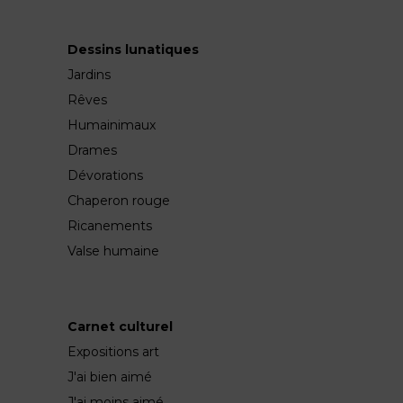
Dessins lunatiques
Jardins
Rêves
Humainimaux
Drames
Dévorations
Chaperon rouge
Ricanements
Valse humaine
Carnet culturel
Expositions art
J'ai bien aimé
J'ai moins aimé