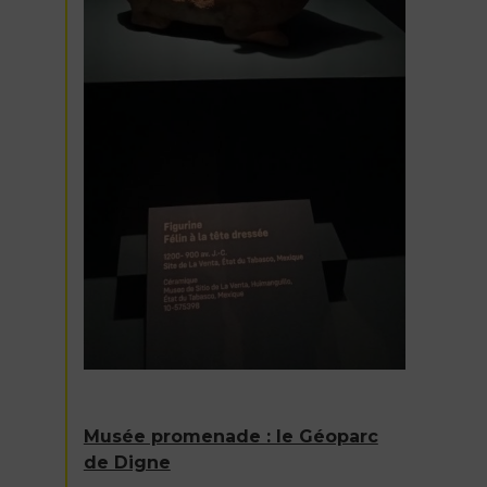
Musée promenade : le Géoparc
de Digne