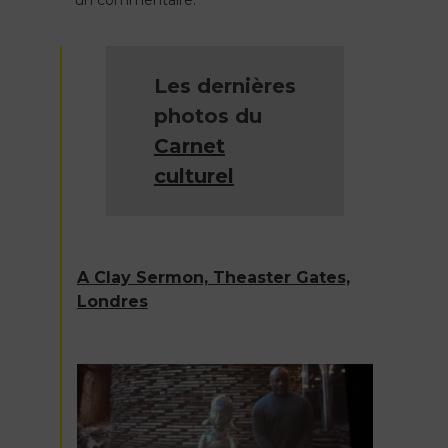
un commentaire.
l’article
Les dernières
photos du
Carnet
culturel
A Clay Sermon, Theaster Gates,
Londres