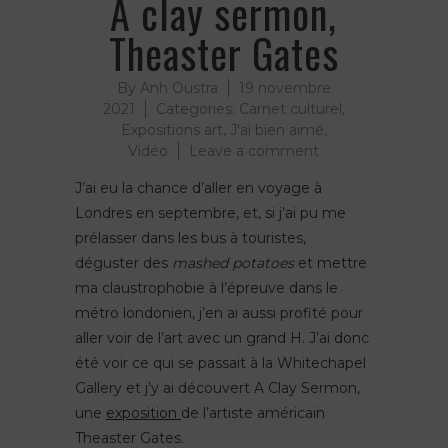
A clay sermon,
Theaster Gates
By
Anh Oustra
19 novembre
2021
Categories:
Carnet culturel
,
Expositions art
,
J'ai bien aimé
,
on
Vidéo
Leave a comment
A
J’ai eu la chance d’aller en voyage à
clay
Londres en septembre, et, si j’ai pu me
sermon,
Theaster
prélasser dans les bus à touristes,
Gates
déguster des
mashed potatoes
et mettre
ma claustrophobie à l’épreuve dans le
métro londonien, j’en ai aussi profité pour
aller voir de l’art avec un grand H. J’ai donc
été voir ce qui se passait à la Whitechapel
Gallery et j’y ai découvert A Clay Sermon,
une
exposition
de l’artiste américain
Theaster Gates.