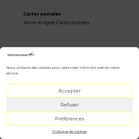
Cartes postales
Vente en ligne Cartes postales
Tchouktchouk Baroum
?
Parcours
Contact
Nous utilisons des cookies pour optimiser notre site web et notre
service.
Accepter
Mentions légales
Politique de confidentialité
Refuser
Préférences
Politique de cookies