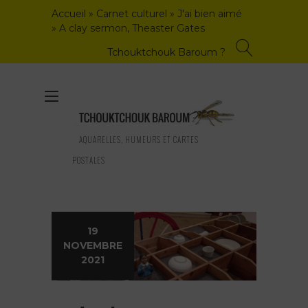
Skip
Accueil
»
Carnet culturel
»
J'ai bien aimé
to
»
A clay sermon, Theaster Gates
content
Tchouktchouk Baroum ?
Toggle
navigation
AQUARELLES, HUMEURS ET CARTES
POSTALES
19
NOVEMBRE
2021