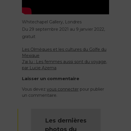
Whitechapel Gallery, Londres
Du 29 septembre 2021 au 9 janvier 2022,
gratuit
Les Olmèques et les cultures du Golfe du
Navigation
Mexique
J’ai lu : Les femmes aussi sont du voyage,
de
par Lucie Azema
l’article
Laisser un commentaire
Vous devez
vous connecter
pour publier
un commentaire.
Les dernières
photos du