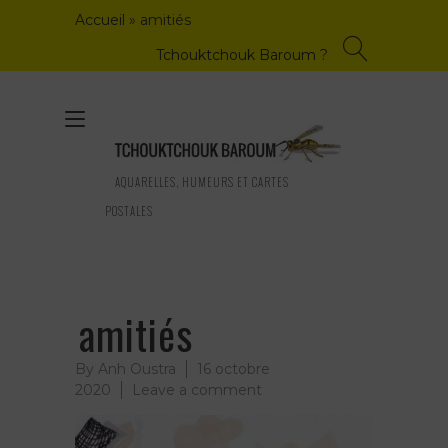
Skip
Accueil
»
amitiés
to
content
Tchouktchouk Baroum ?
Toggle
navigation
AQUARELLES, HUMEURS ET CARTES
POSTALES
amitiés
By
Anh Oustra
16 octobre
on
2020
Leave a comment
amitiés