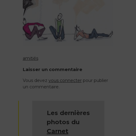
amitiés
Navigation
Laisser un commentaire
de
Vous devez
vous connecter
pour publier
un commentaire.
l’article
Les dernières
photos du
Carnet