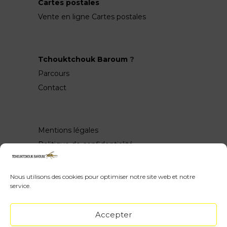
Cartes postales
Vente en ligne Cartes postales
Tchouktchouk Baroum
?
Parcours
Contact
Mentions légales
Politique de confidentialité
Nous utilisons des cookies pour optimiser notre site web et notre
service.
Wow, vous avez scrollé jusquen bas ♥
Accepter