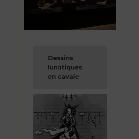
Dessins
lunatiques
en cavale