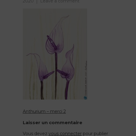
on
2020
Leave a comment
Anthurium
–
merci
2
Anthurium – merci 2
Navigation
Laisser un commentaire
de
Vous devez
vous connecter
pour publier