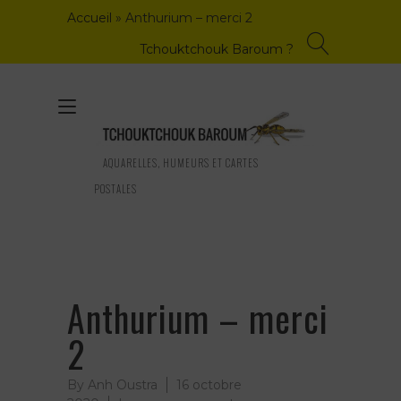
Skip
Accueil
»
Anthurium – merci 2
to
content
Tchouktchouk Baroum ?
Toggle
navigation
AQUARELLES, HUMEURS ET CARTES
POSTALES
Anthurium – merci
2
By
Anh Oustra
16 octobre