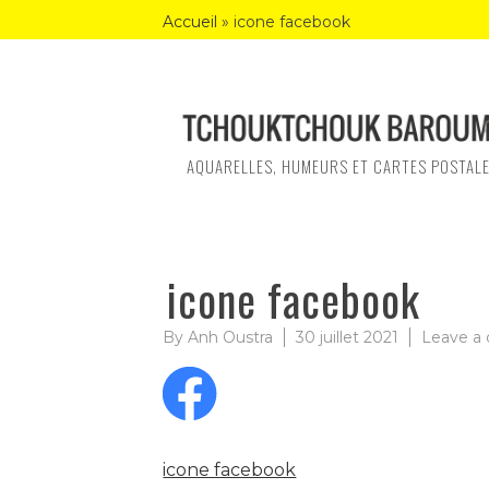
Skip
Accueil
»
icone facebook
to
content
AQUARELLES, HUMEURS ET CARTES POSTAL
icone facebook
By
Anh Oustra
30 juillet 2021
Leave a
icone facebook
Navigation