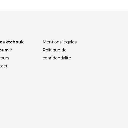
ouktchouk
Mentions légales
roum
?
Politique de
cours
confidentialité
tact