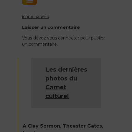
icone babelio
Navigation
Laisser un commentaire
de
Vous devez
vous connecter
pour publier
un commentaire.
l’article
Les dernières
photos du
Carnet
culturel
A Clay Sermon, Theaster Gates,