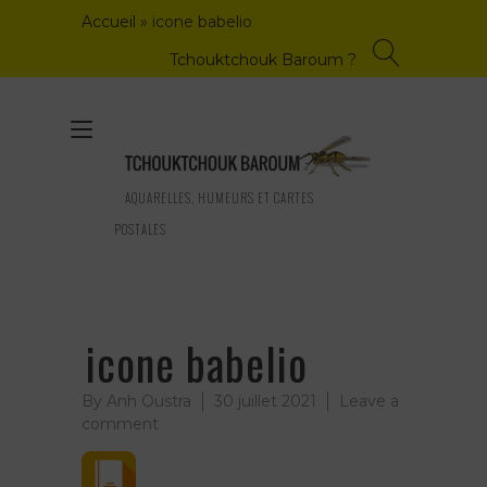
Skip
Accueil
»
icone babelio
to
content
Tchouktchouk Baroum ?
Toggle
navigation
AQUARELLES, HUMEURS ET CARTES
POSTALES
icone babelio
By
Anh Oustra
30 juillet 2021
Leave a
on
comment
icone
babelio