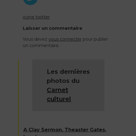
icone twitter
Navigation
Laisser un commentaire
de
Vous devez
vous connecter
pour publier
un commentaire.
l’article
Les dernières
photos du
Carnet
culturel
A Clay Sermon, Theaster Gates,