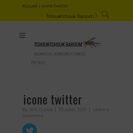
Skip
Accueil
»
icone twitter
to
content
Tchouktchouk Baroum ?
Toggle
navigation
AQUARELLES, HUMEURS ET CARTES
POSTALES
icone twitter
By
Anh Oustra
30 juillet 2021
Leave a
on
comment
icone
twitter