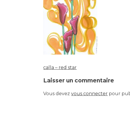
calla – red star
Navigation
Laisser un commentaire
de
Vous devez
vous connecter
pour pub
l’article