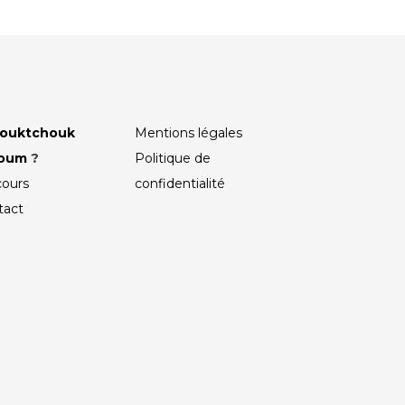
ouktchouk
Mentions légales
roum
?
Politique de
cours
confidentialité
tact