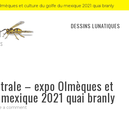
lmèques et culture du golfe du mexique 2021 quai branly
DESSINS LUNATIQUES
ES
trale – expo Olmèques et
u mexique 2021 quai branly
on
e a comment
Carte
amérique
centrale