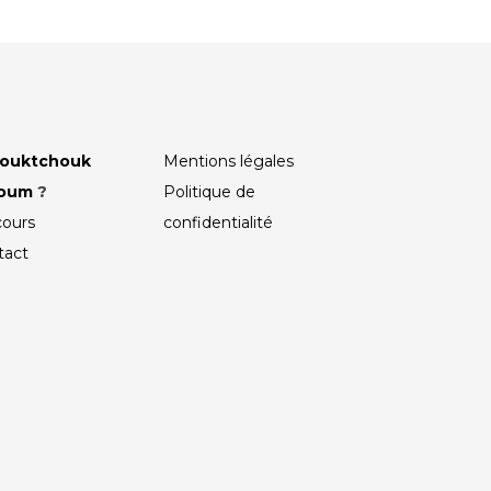
ouktchouk
Mentions légales
roum
?
Politique de
cours
confidentialité
tact