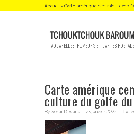
Skip
Accueil
»
Carte amérique centrale – expo O
to
content
AQUARELLES, HUMEURS ET CARTES POSTAL
Carte amérique cen
culture du golfe d
By
Sortir Dedans
25 janvier 2022
Leav