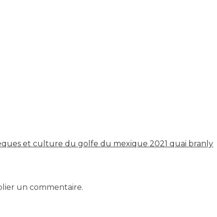
–
expo
Olmèques
et
culture
du
golfe
du
mexique
2021
quai
branly
ques et culture du golfe du mexique 2021 quai branly
lier un commentaire.