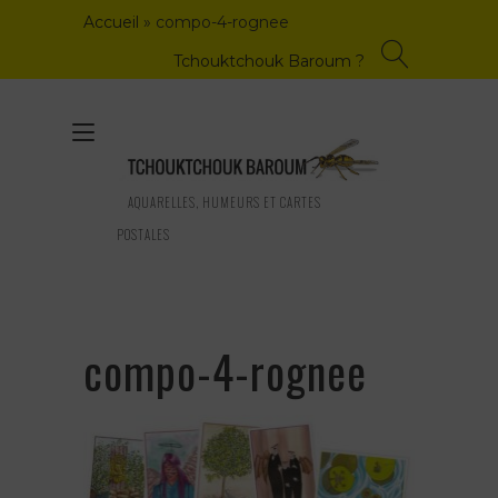
Skip
Accueil
»
compo-4-rognee
to
content
Tchouktchouk Baroum ?
Toggle
navigation
AQUARELLES, HUMEURS ET CARTES
POSTALES
compo-4-rognee