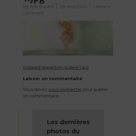
By
Anh Oustra
28 avril 2020
Leave a
on
comment
cropped-
apparition-
scaled-
1.jpg
cropped-apparition-scaled-1.jpg
Navigation
Laisser un commentaire
de
Vous devez
vous connecter
pour publier
un commentaire.
l’article
Les dernières
photos du