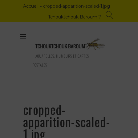
Skip
Accueil
»
cropped-apparition-scaled-1.jpg
to
content
Tchouktchouk Baroum ?
Toggle
navigation
AQUARELLES, HUMEURS ET CARTES
POSTALES
cropped-
apparition-scaled-
1.jpg