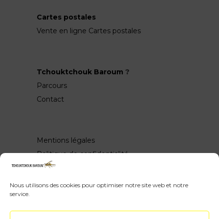
Cartes postales
Vente en ligne Cartes postales
Tchouktchouk Baroum
?
Parcours
Contact
Mentions légales
Politique de confidentialité
Nous utilisons des cookies pour optimiser notre site web et notre
service.
Wow, vous avez scrollé jusquen bas ♥