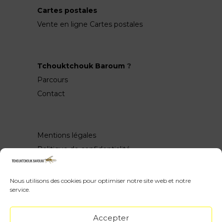
Cartes postales
Vente en ligne Cartes postales
Tchouktchouk Baroum
?
Parcours
Contact
Mentions légales
Politique de confidentialité
Nous utilisons des cookies pour optimiser notre site web et notre
service.
Wow, vous avez scrollé jusquen bas ♥
Accepter