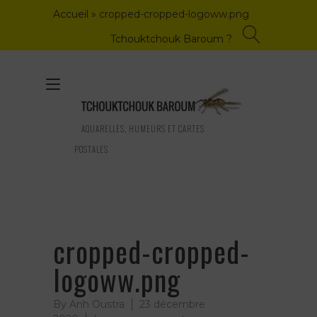
Skip
Accueil
»
cropped-cropped-logoww.png
to
content
Tchouktchouk Baroum ?
Toggle
navigation
AQUARELLES, HUMEURS ET CARTES
POSTALES
cropped-cropped-
logoww.png
By
Anh Oustra
23 décembre