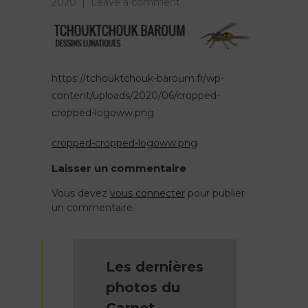
on
2020
Leave a comment
cropped-
cropped-
logoww.png
https://tchouktchouk-baroum.fr/wp-
content/uploads/2020/06/cropped-
cropped-logoww.png
cropped-cropped-logoww.png
Navigation
Laisser un commentaire
de
Vous devez
vous connecter
pour publier
un commentaire.
l’article
Les dernières
photos du
Carnet