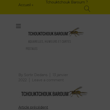
Skip
Tchouktchouk Baroum ?
Accueil
»
to
content
Toggle
navigation
AQUARELLES, HUMEURS ET CARTES
POSTALES
By
Sortir Dedans
13 janvier
on
2022
Leave a comment
Article précédent