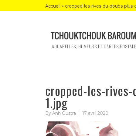
Skip
Accueil
»
cropped-les-rives-du-doubs-plus-
to
content
AQUARELLES, HUMEURS ET CARTES POSTAL
cropped-les-rives-
1.jpg
By
Anh Oustra
17 avril 2020