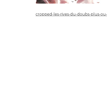
cropped-les-rives-du-doubs-plus-ou-
Navigation
de
l’article