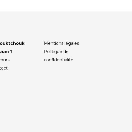
ouktchouk
Mentions légales
roum
?
Politique de
cours
confidentialité
tact