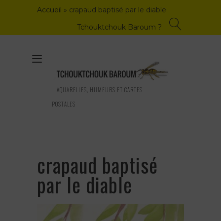
Skip
Accueil
»
crapaud baptisé par le diable
to
content
Tchouktchouk Baroum ?
Toggle
navigation
AQUARELLES, HUMEURS ET CARTES
POSTALES
crapaud baptisé
par le diable