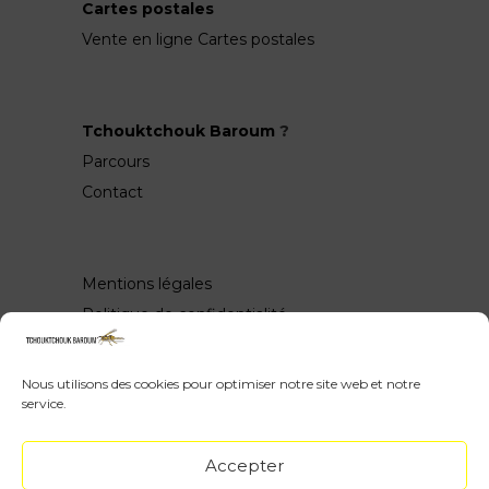
Cartes postales
Vente en ligne Cartes postales
Tchouktchouk Baroum
?
Parcours
Contact
Mentions légales
Politique de confidentialité
Nous utilisons des cookies pour optimiser notre site web et notre
service.
Wow, vous avez scrollé jusquen bas ♥
Accepter