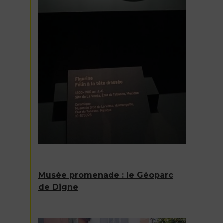
Musée promenade : le Géoparc
de Digne