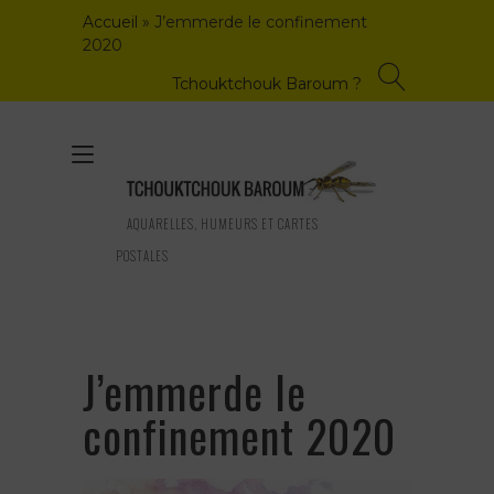
Skip
Accueil
»
J’emmerde le confinement
to
2020
content
Tchouktchouk Baroum ?
Toggle
navigation
AQUARELLES, HUMEURS ET CARTES
POSTALES
J’emmerde le
confinement 2020