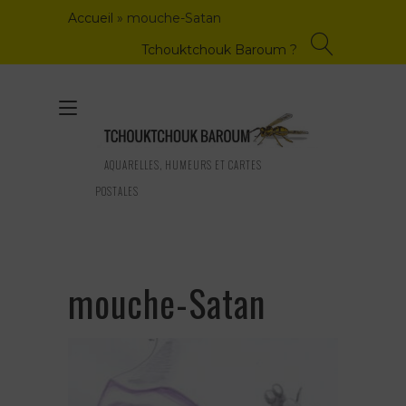
Skip
Accueil
»
mouche-Satan
to
content
Tchouktchouk Baroum ?
Toggle
navigation
AQUARELLES, HUMEURS ET CARTES
POSTALES
mouche-Satan