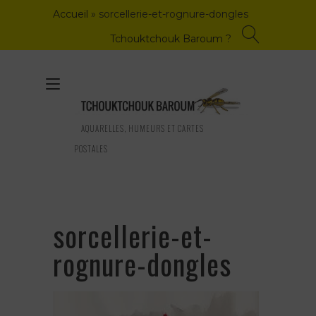
Skip
Accueil
»
sorcellerie-et-rognure-dongles
to
content
Tchouktchouk Baroum ?
Toggle
navigation
AQUARELLES, HUMEURS ET CARTES
POSTALES
sorcellerie-et-
rognure-dongles