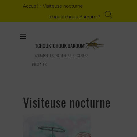
Skip
Accueil
»
Visiteuse nocturne
to
content
Tchouktchouk Baroum ?
Toggle
navigation
AQUARELLES, HUMEURS ET CARTES
POSTALES
Visiteuse nocturne