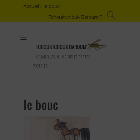
Skip
Accueil
»
le bouc
to
content
Tchouktchouk Baroum ?
Toggle
navigation
AQUARELLES, HUMEURS ET CARTES
POSTALES
le bouc